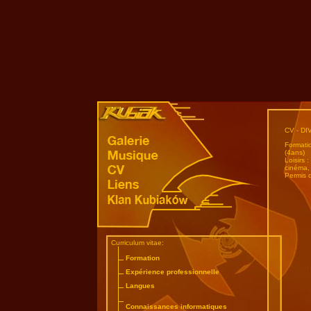
CV - DI
Formatio
(4ans)
Loisirs 
cinéma,
Permis 
Curriculum vitae:
Formation
Expérience professionnelle
Langues
Connaissances informatiques